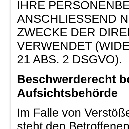
IHRE PERSONENB
ANSCHLIESSEND N
ZWECKE DER DIR
VERWENDET (WIDE
21 ABS. 2 DSGVO).
Beschwerde­recht b
Aufsichts­behörde
Im Falle von Verstö
steht den Betroffene